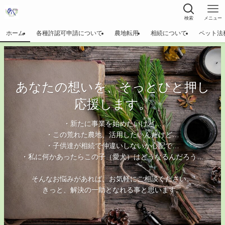
検索
メニュー
ホーム
各種許認可申請について
農地転用
相続について
ペット法
あなたの想いを、そっとひと押し
応援します。
・新たに事業を始めたいけど…
・この荒れた農地、活用したいんだけど…
・子供達が相続で仲違いしないか心配で…
・私に何かあったらこの子（愛犬）はどうなるんだろう…
そんなお悩みがあれば、お気軽にご相談ください。
きっと、解決の一助となれる事と思います。